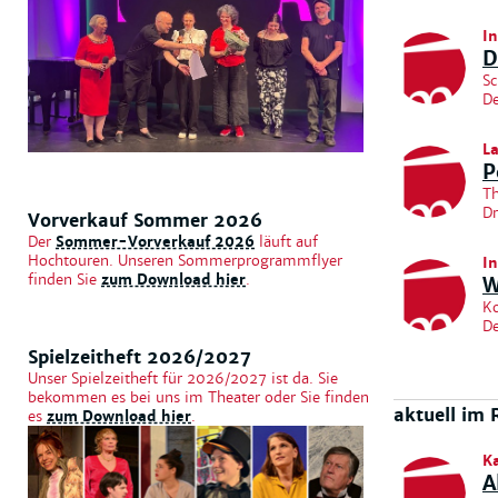
I
D
Sc
De
L
P
Th
Dr
Vorverkauf Sommer 2026
Der
Sommer-Vorverkauf 2026
läuft auf
Hochtouren. Unseren Sommerprogrammflyer
I
finden Sie
zum Download hier
.
W
Ko
De
Spielzeitheft 2026/2027
Unser Spielzeitheft für 2026/2027 ist da. Sie
bekommen es bei uns im Theater oder Sie finden
aktuell im 
es
zum Download hier
.
K
A