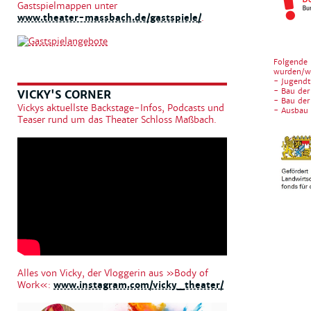
Gastspielmappen unter
www.theater-massbach.de/gastspiele/
.
Folgende 
wurden/w
- Jugendt
- Bau der
VICKY'S CORNER
- Bau der
Vickys aktuellste Backstage-Infos, Podcasts und
- Ausbau
Teaser rund um das Theater Schloss Maßbach.
Alles von Vicky, der Vloggerin aus »Body of
Work«:
www.instagram.com/vicky_theater/