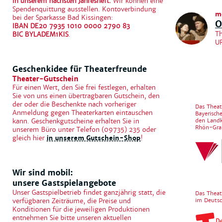
in unserem nächsten Jahresheft.
Wir können eine
Spendenquittung ausstellen. Kontoverbindung
m
bei der Sparkasse Bad Kissingen:
O
IBAN DE20 7935 1010 0000 2790 83
Th
BIC BYLADEM1KIS
.
U
Geschenkidee für Theaterfreunde
Theater-Gutschein
Für einen Wert, den Sie frei festlegen, erhalten
Sie von uns einen übertragbaren Gutschein, den
der oder die Beschenkte nach vorheriger
Das Theat
Anmeldung gegen Theaterkarten eintauschen
Bayerisch
den Landk
kann. Geschenkgutscheine erhalten Sie in
Rhön-Grab
unserem Büro unter Telefon (09735) 235 oder
gleich hier
in unserem Gutschein-Shop
!
Wir sind mobil:
unsere Gastspielangebote
Unser Gastspielbetrieb findet ganzjährig statt, die
Das Theat
im Deutsc
verfügbaren Zeiträume, die Preise und
Konditionen für die jeweiligen Produktionen
entnehmen Sie bitte unseren aktuellen