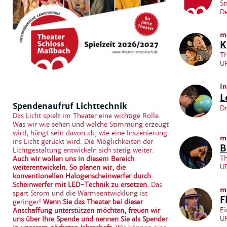
St
De
m
K
Th
U
In
L
Spendenaufruf Lichttechnik
Dr
Das Licht spielt im Theater eine wichtige Rolle.
Was wir wie sehen und welche Stimmung erzeugt
wird, hängt sehr davon ab, wie eine Inszenierung
m
ins Licht gerückt wird. Die Möglichkeiten der
B
Lichtgestaltung entwickeln sich stetig weiter.
Th
Auch wir wollen uns in diesem Bereich
U
weiterentwickeln. So planen wir, die
konventionellen Halogenscheinwerfer durch
Scheinwerfer mit LED-Technik zu ersetzen.
Das
m
spart Strom und die Wärmeentwicklung ist
F
geringer!
Wenn Sie das Theater bei dieser
Ei
Anschaffung unterstützen möchten, freuen wir
U
uns über Ihre Spende und nennen Sie als Spender