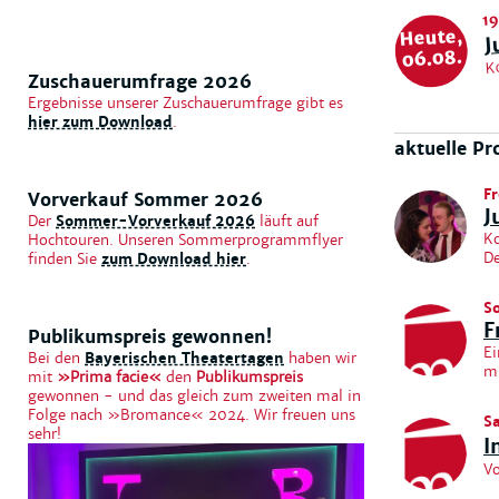
19
J
Heute,
06.08.
K
Zuschauerumfrage 2026
Ergebnisse unserer Zuschauerumfrage gibt es
hier zum Download
.
aktuelle P
Fr
Vorverkauf Sommer 2026
J
Der
Sommer-Vorverkauf 2026
läuft auf
Ko
Hochtouren. Unseren Sommerprogrammflyer
De
finden Sie
zum Download hier
.
S
F
Publikumspreis gewonnen!
Ei
Bei den
Bayerischen Theatertagen
haben wir
mi
mit
»Prima facie«
den
Publikumspreis
gewonnen - und das gleich zum zweiten mal in
Folge nach »Bromance« 2024. Wir freuen uns
S
sehr!
I
Vo