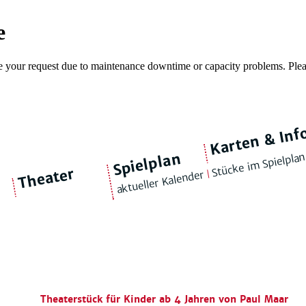
Karten & Inf
Kon
Spielplan
Stücke im Spielplan
Freundeskreis
|
Theaterkasse
Gu
Extr
|
Jobs
Theater
|
Abonnements
|
|
Theater-LKW
aktueller Kalender
|
Geschichte
|
über uns
|
TiP
|
Freilichtbühne
|
Ensemble
|
Intimes Theater
Theaterstück für Kinder ab 4 Jahren von Paul Maar