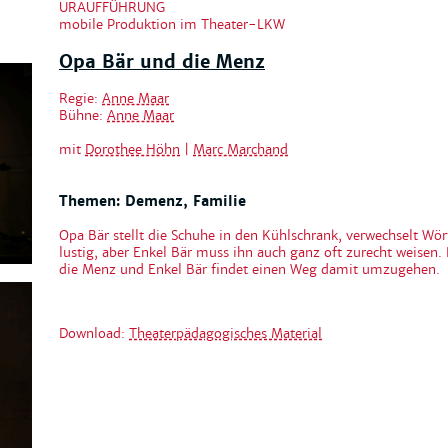
URAUFFÜHRUNG
mobile Produktion im Theater-LKW
Opa Bär und die Menz
Regie:
Anne Maar
Bühne:
Anne Maar
mit
Dorothee Höhn
|
Marc Marchand
Themen: Demenz, Familie
Opa Bär stellt die Schuhe in den Kühlschrank, verwechselt Wörte
lustig, aber Enkel Bär muss ihn auch ganz oft zurecht weisen.
die Menz und Enkel Bär findet einen Weg damit umzugehen.
Download:
Theaterpädagogisches Material