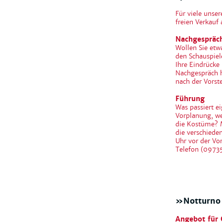
Für viele unse
freien Verkauf 
Nachgespräc
Wollen Sie etwa
den Schauspiel
Ihre Eindrücke
Nachgespräch h
nach der Vors
Führung
Was passiert e
Vorplanung, we
die Kostüme? M
die verschiede
Uhr vor der Vo
Telefon (09735
»Notturno d
Angebot für 