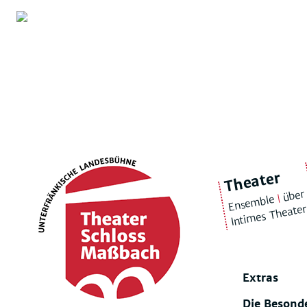
Theater
über
|
Ensemble
Intimes Theate
Extras
Die Besond