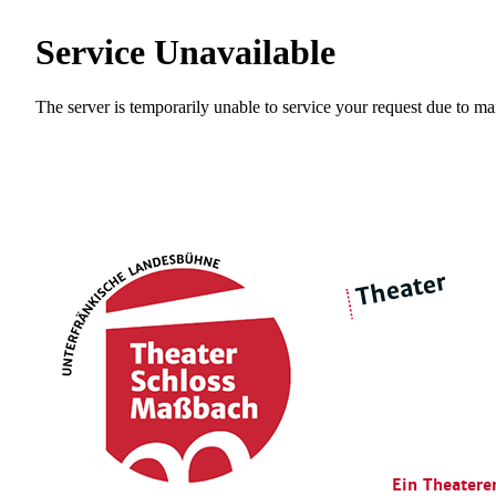
Theater
über 
|
Ensemble
Intimes Theater
Ein Theatere