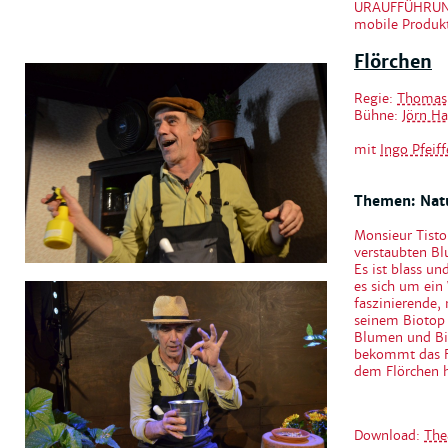
URAUFFÜHRU
mobile Produk
Flörchen
Regie:
Thomas 
Bühne:
Jörn H
mit
Ingo Pfeiff
Themen: Nat
Monsieur Tisto
verstaubten Bl
Es ist blass un
es sich um ein
faszinierende, 
seinem Biotop s
Blumen und Bie
bekommt das Fl
dem Flörchen h
Download:
The