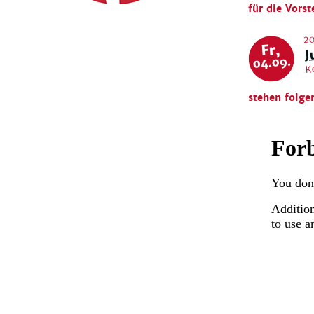
für die Vorst
20
J
Fr,
04.09.
K
stehen folge