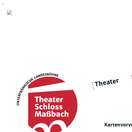
'
Theater
über 
|
Ensemble
Intimes Theater
Kartenvorv