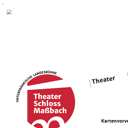
'
Theater
über 
|
Ensemble
Intimes Theater
Kartenvorv