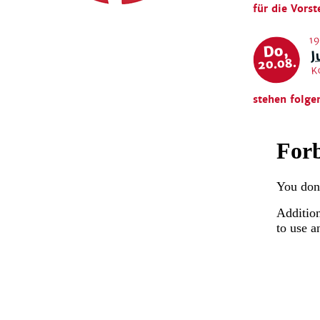
für die Vorst
19
J
Do,
20.08.
K
stehen folge