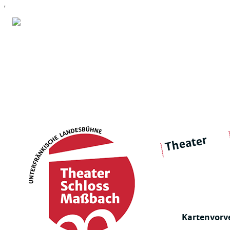
'
Theater
über 
|
Ensemble
Intimes Theater
Kartenvorv