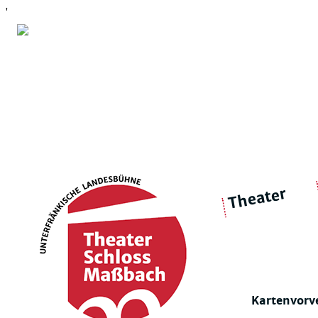
'
Theater
über 
|
Ensemble
Intimes Theater
Kartenvorv