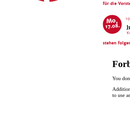
für die Vorst
19
Mo,
J
17.08.
K
stehen folge