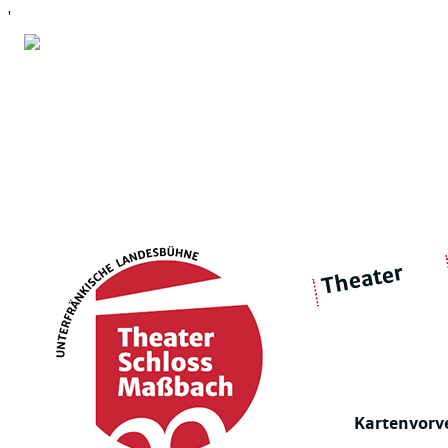
'
Theater
über 
|
Ensemble
Intimes Theater
Kartenvorv