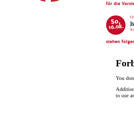
für die Vorst
19
J
So,
16.08.
K
stehen folge