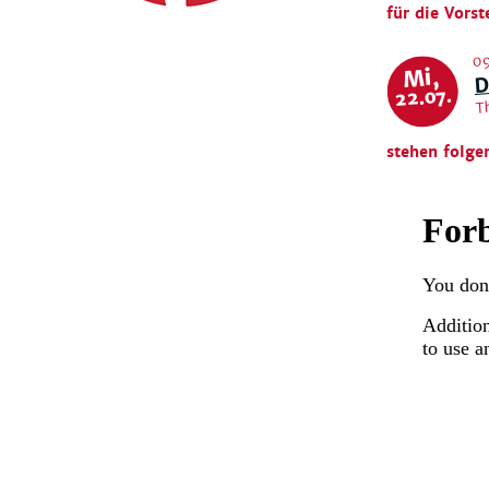
für die Vorst
09
D
Mi,
T
22.07.
stehen folge