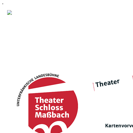
'
Theater
über 
|
Ensemble
Intimes Theater
Kartenvorv