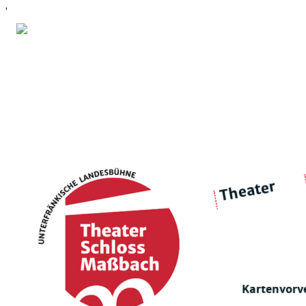
'
Theater
über 
|
Ensemble
Intimes Theater
Kartenvorv