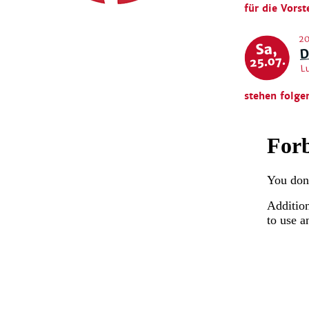
für die Vorst
20
Sa,
D
L
25.07.
stehen folge