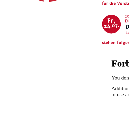
für die Vorst
20
Di
Fr,
D
24.07.
L
stehen folge