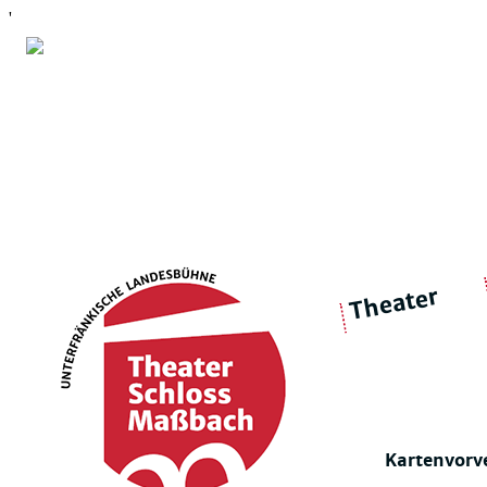
'
Theater
über 
|
Ensemble
Intimes Theater
Kartenvorv