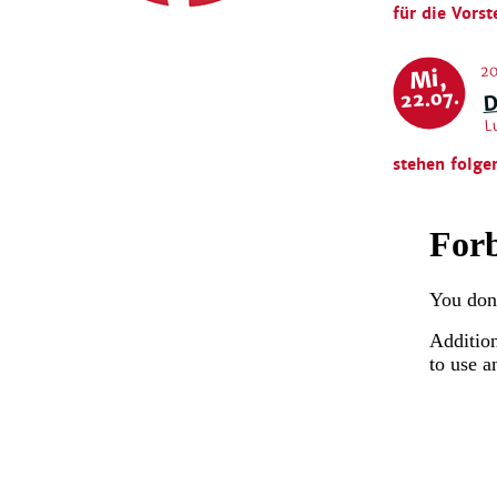
für die Vorst
20
Mi,
D
22.07.
L
stehen folge