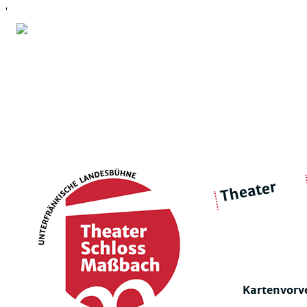
'
Theater
über 
|
Ensemble
Intimes Theater
Kartenvorv