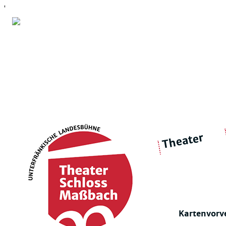
'
Theater
über 
|
Ensemble
Intimes Theater
Kartenvorv