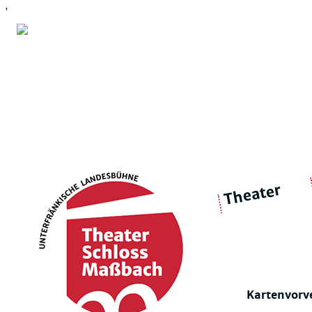
'
Theater
über 
|
Ensemble
Intimes Theater
Kartenvorv