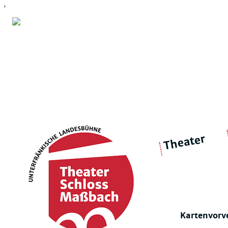
'
Theater
über 
|
Ensemble
Intimes Theater
Kartenvorv