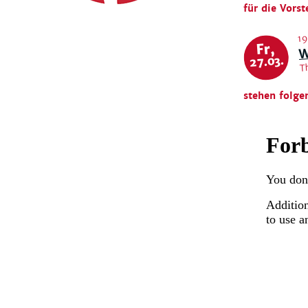
für die Vorst
W
19
Fr,
T
27.03.
stehen folge