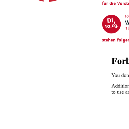
für die Vorst
W
10
Di,
T
10.03.
stehen folge