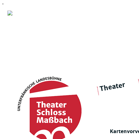
'
Theater
über 
|
Ensemble
Intimes Theater
Kartenvorv