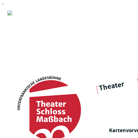
'
Theater
über 
|
Ensemble
Intimes Theater
Kartenvorv