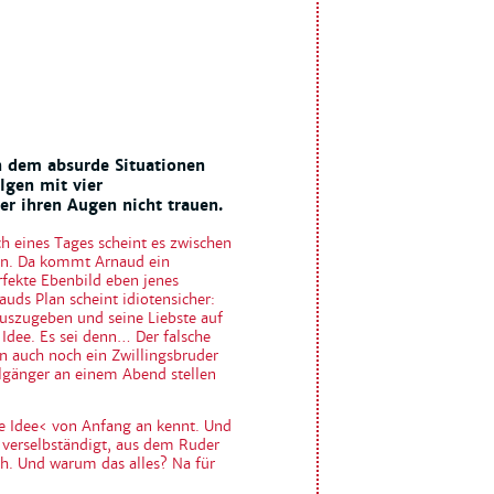
n dem absurde Situationen
gen mit vier
er ihren Augen nicht trauen.
ch eines Tages scheint es zwischen
en. Da kommt Arnaud ein
erfekte Ebenbild eben jenes
uds Plan scheint idiotensicher:
auszugeben und seine Liebste auf
 Idee. Es sei denn… Der falsche
n auch noch ein Zwillingsbruder
pelgänger an einem Abend stellen
le Idee‹ von Anfang an kennt. Und
 verselbständigt, aus dem Ruder
ch. Und warum das alles? Na für