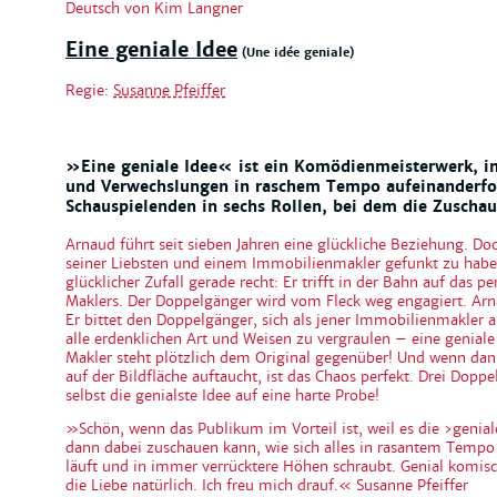
Deutsch von Kim Langner
Eine geniale Idee
(Une idée geniale)
Regie:
Susanne Pfeiffer
»Eine geniale Idee« ist ein Komödienmeisterwerk, i
und Verwechslungen in raschem Tempo aufeinanderfol
Schauspielenden in sechs Rollen, bei dem die Zuschau
Arnaud führt seit sieben Jahren eine glückliche Beziehung. Do
seiner Liebsten und einem Immobilienmakler gefunkt zu hab
glücklicher Zufall gerade recht: Er trifft in der Bahn auf das p
Maklers. Der Doppelgänger wird vom Fleck weg engagiert. Arna
Er bittet den Doppelgänger, sich als jener Immobilienmakler 
alle erdenklichen Art und Weisen zu vergraulen – eine geniale
Makler steht plötzlich dem Original gegenüber! Und wenn dan
auf der Bildfläche auftaucht, ist das Chaos perfekt. Drei Dop
selbst die genialste Idee auf eine harte Probe!
»Schön, wenn das Publikum im Vorteil ist, weil es die ›genia
dann dabei zuschauen kann, wie sich alles in rasantem Tempo
läuft und in immer verrücktere Höhen schraubt. Genial komis
die Liebe natürlich. Ich freu mich drauf.« Susanne Pfeiffer