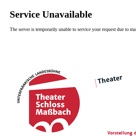
Theater
über 
|
Ensemble
Intimes Theater
Vorstellung 