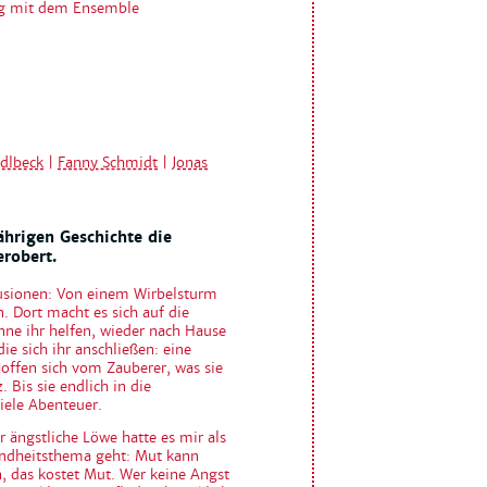
ung mit dem Ensemble
dlbeck
|
Fanny Schmidt
|
Jonas
ährigen Geschichte die
robert.
llusionen: Von einem Wirbelsturm
 Dort macht es sich auf die
nne ihr helfen, wieder nach Hause
e sich ihr anschließen: eine
offen sich vom Zauberer, was sie
 Bis sie endlich in die
iele Abenteuer.
r ängstliche Löwe hatte es mir als
Kindheitsthema geht: Mut kann
 das kostet Mut. Wer keine Angst