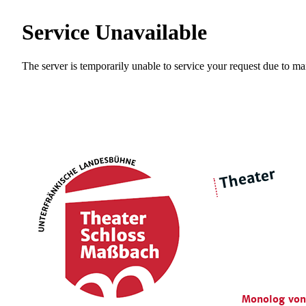
Theater
über 
|
Ensemble
Intimes Theater
Monolog von 