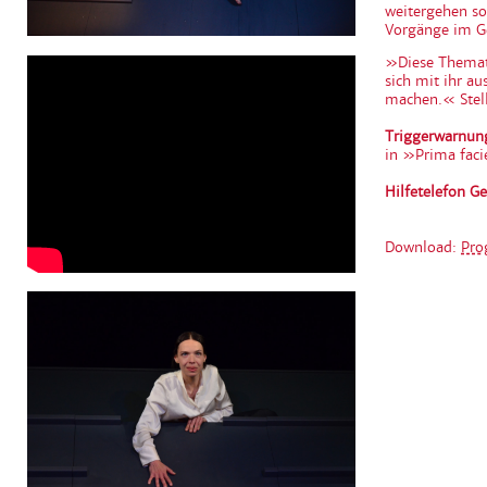
weitergehen sol
Vorgänge im Ge
»Diese Themati
sich mit ihr a
machen.« Stell
Triggerwarnun
in »Prima faci
Hilfetelefon G
Download:
Pro