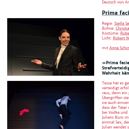
Deutsch von A
Prima fac
Regie:
Stella S
Bühne:
Christi
Kostüme:
Rube
Licht:
Robert 
mit
Anna Schi
»Prima facie
Strafverteidi
Wahrheit käm
Tessa hat es ge
verteidigt erfo
raus, denn ein 
Übergriffen st
sie auch einve
dass der Täter 
bei Vodka und 
Julians Büro m
einmal Sex, der
Julian wendet 