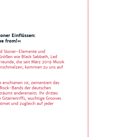
oner Einflüssen:
ape from!«
nd Stoner-Elemente und
 Größen wie Black Sabbath, Led
Freunde, die seit März 2019 Musik
verschmelzen, kommen zu uns auf
rschienen ist, zementiert das
s/Rock-Bands der deutschen
räumt andererseits. Ihr drittes
 Gitarrenriffs, wuchtige Grooves
atmet und zugleich auf jeder