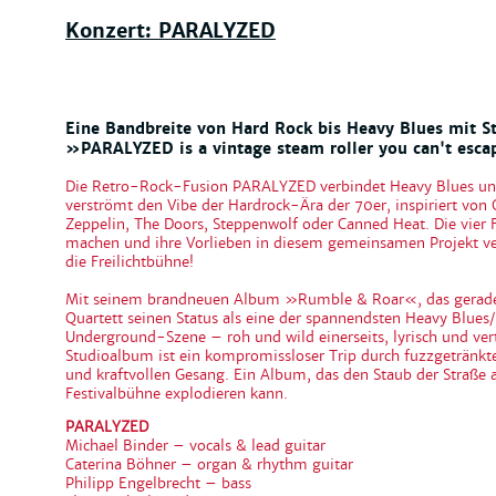
Konzert: PARALYZED
Eine Bandbreite von Hard Rock bis Heavy Blues mit St
»PARALYZED is a vintage steam roller you can't esc
Die Retro-Rock-Fusion PARALYZED verbindet Heavy Blues u
verströmt den Vibe der Hardrock-Ära der 70er, inspiriert von
Zeppelin, The Doors, Steppenwolf oder Canned Heat. Die vier 
machen und ihre Vorlieben in diesem gemeinsamen Projekt 
die Freilichtbühne!
Mit seinem brandneuen Album »Rumble & Roar«, das gerade e
Quartett seinen Status als eine der spannendsten Heavy Blue
Underground-Szene – roh und wild einerseits, lyrisch und vert
Studioalbum ist ein kompromissloser Trip durch fuzzgetränkte
und kraftvollen Gesang. Ein Album, das den Staub der Straße 
Festivalbühne explodieren kann.
PARALYZED
Michael Binder – vocals & lead guitar
Caterina Böhner – organ & rhythm guitar
Philipp Engelbrecht – bass