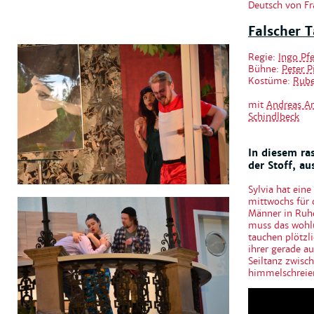
Deutsch von 
Falscher T
Regie:
Ingo Pfe
Bühne:
Peter P
Kostüme:
Rube
mit
Andreas A
Schindlbeck
In diesem ra
der Stoff, a
Sylvia hat ein
mittwochs für d
Männer in Ruhe
muss das wohlü
tauchen plötzl
ihrer gerade a
Seiltanz zwisc
himmelschreie