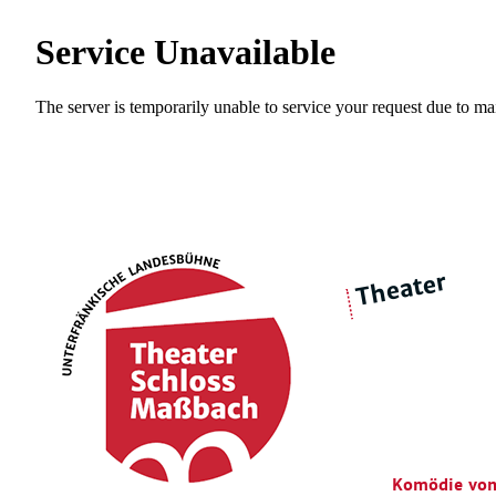
Theater
über 
|
Ensemble
Intimes Theater
Komödie von