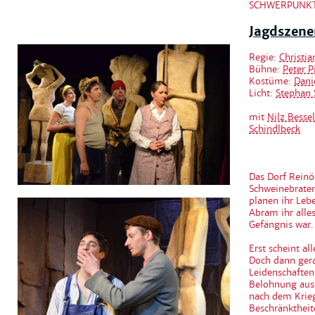
SCHWERPUNK
Jagdszene
Regie:
Christi
Bühne:
Peter P
Kostüme:
Dani
Licht:
Stephan 
mit
Nilz Bessel
Schindlbeck
Das Dorf Reinö
Schweinebraten
planen ihr Leb
Abram ihr all
Gefängnis war.
Erst scheint a
Doch dann gera
Leidenschaften
Belohnung aus
nach dem Krieg
Beschränktheit