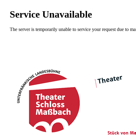
Theater
über 
|
Ensemble
Intimes Theater
Stück von Ma