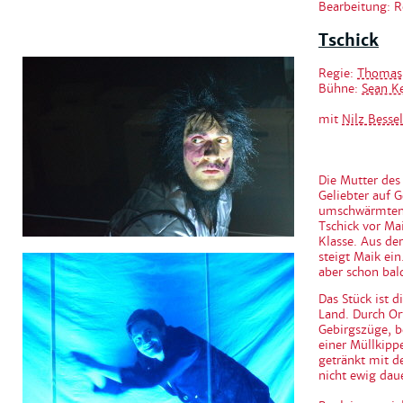
Bearbeitung: R
Tschick
Regie:
Thomas 
Bühne:
Sean Ke
mit
Nilz Bessel
Die Mutter des
Geliebter auf G
umschwärmten T
Tschick vor Ma
Klasse. Aus de
steigt Maik ei
aber schon bald
Das Stück ist 
Land. Durch Or
Gebirgszüge, b
einer Müllkippe
getränkt mit d
nicht ewig dau