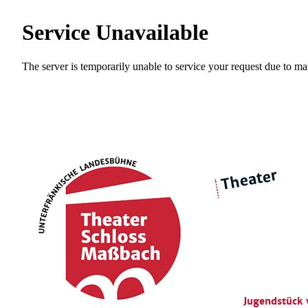
Theater
über 
|
Ensemble
Intimes Theater
Jugendstück 