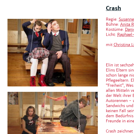
Crash
Regie:
Susanne 
Bühne:
Anita R
Kostüme:
Dani
Licht:
Raphael
mit
Christina 
Elin ist sechze
Elins Eltern s
schon lange ni
Pflegeeltern. E
“Freiheit”, We
allen Mitteln v
der Welt ihrer 
Autorennen - u
Sandwichs und 
keinen Fall se
dem Bedürfnis 
Freunde in ein
Crash zeichnet