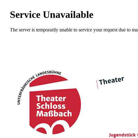
Theater
über 
|
Ensemble
Intimes Theater
Jugendstück 