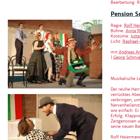
Bearbeitung: 
Pension S
Regie:
Rolf He
Bühne:
Anita R
Kostüme:
Jutt
Licht:
Raphael
mit
Andreas A
|
Georg Schmi
Musikalische L
Der reiche Her
verrücktes Abe
verbringen, um
Nervenheilansta
wie einfach: Er
Erfolg. Klappr
Zeitgenossen un
seine neuen Be
Rolf Heiermann