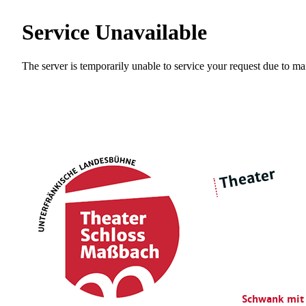
Theater
über 
|
Ensemble
Intimes Theater
Schwank mit 