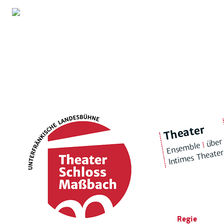
Theater
über
|
Ensemble
Intimes Theate
Regie