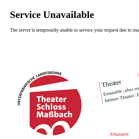
Theater
über u
F
|
Ensemble
|
Intimes Theater
Schauspiel