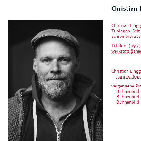
Christian 
Christian Ling
Tübingen. Seit 
Schreinerei zus
Telefon: (097
werkstatt@the
Christian Lingg
Loriots Dra
vergangene Pr
Bühnenbild 
Bühnenbild 
Bühnenbild 