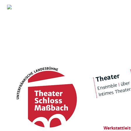
Theater
über
|
Ensemble
Intimes Theate
Werkstattlei