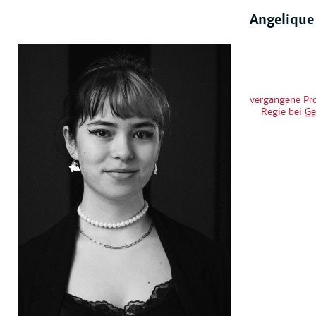
Angelique
vergangene Pr
Regie bei
Ge