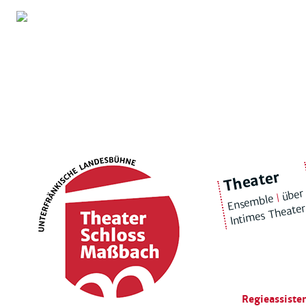
Theater
über
|
Ensemble
Intimes Theate
Regieassiste